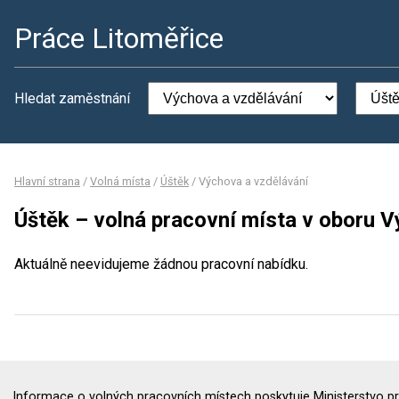
Práce Litoměřice
Hledat zaměstnání
Hlavní strana
/
Volná místa
/
Úštěk
/
Výchova a vzdělávání
Úštěk – volná pracovní místa v oboru V
Aktuálně neevidujeme žádnou pracovní nabídku.
Informace o volných pracovních místech poskytuje Ministerstvo pr