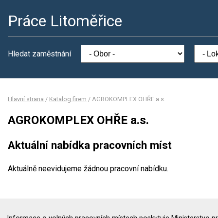
Práce Litoměřice
Hledat zaměstnání
Hlavní strana
/
Katalog firem
/
AGROKOMPLEX OHŘE a.s.
AGROKOMPLEX OHŘE a.s.
Aktuální nabídka pracovních míst
Aktuálně neevidujeme žádnou pracovní nabídku.