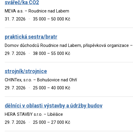
svářeč/ka CO2
MEVA a.s. – Roudnice nad Labem
31. 7. 2026
·
35 000 – 50 000 Kč
praktická sestra/bratr
Domov důchodců Roudnice nad Labem, příspěvková organizace 
29. 7. 2026
·
38 000 – 55 000 Kč
strojník/strojnice
CHINTex, s.r.o. – Bohušovice nad Ohří
29. 7. 2026
·
25 000 – 40 000 Kč
dělníci v oblasti výstavby a údržby budov
HERA STAVBY s.r.o. – Liběšice
29. 7. 2026
·
25 000 – 27 000 Kč