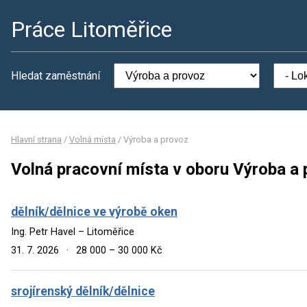
Práce Litoměřice
Hledat zaměstnání
Hlavní strana
/
Volná místa
/
Výroba a provoz
Volná pracovní místa v oboru Výroba a
dělník/dělnice ve výrobě oken
Ing. Petr Havel – Litoměřice
31. 7. 2026
·
28 000 – 30 000 Kč
srojírenský dělník/dělnice