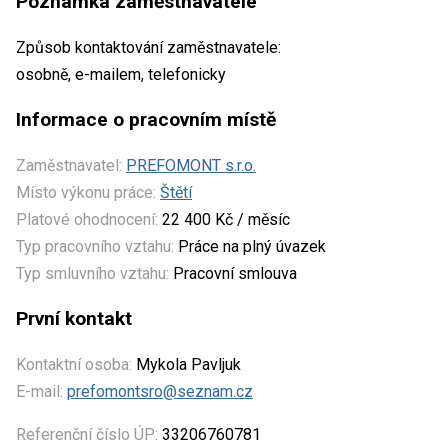
Poznámka zaměstnavatele
Způsob kontaktování zaměstnavatele:
osobně, e-mailem, telefonicky
Informace o pracovním místě
Zaměstnavatel:
PREFOMONT s.r.o.
Místo výkonu práce:
Štětí
Platové ohodnocení:
22 400 Kč / měsíc
Typ pracovního vztahu:
Práce na plný úvazek
Typ smluvního vztahu:
Pracovní smlouva
První kontakt
Kontaktní osoba:
Mykola Pavljuk
E-mail:
prefomontsro@seznam.cz
Referenční číslo ÚP:
33206760781