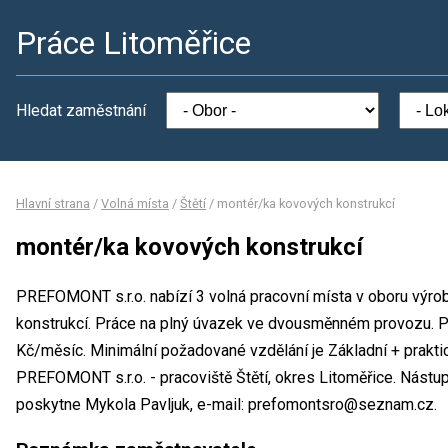
Práce Litoměřice
Hledat zaměstnání
Hlavní strana
/
Volná místa
/
Štětí
/
montér/ka kovových konstrukcí
montér/ka kovových konstrukcí
PREFOMONT s.r.o. nabízí 3 volná pracovní místa v oboru výro
konstrukcí. Práce na plný úvazek ve dvousměnném provozu. 
Kč/měsíc. Minimální požadované vzdělání je Základní + prakti
PREFOMONT s.r.o. - pracoviště Štětí, okres Litoměřice. Nástu
poskytne Mykola Pavljuk, e-mail: prefomontsro@seznam.cz.