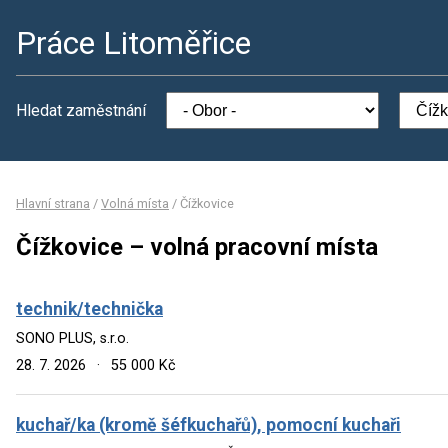
Práce Litoměřice
Hledat zaměstnání
Hlavní strana
/
Volná místa
/
Čížkovice
Čížkovice – volná pracovní místa
technik/technička
SONO PLUS, s.r.o.
28. 7. 2026
·
55 000 Kč
kuchař/ka (kromě šéfkuchařů), pomocní kuchaři