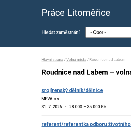
Práce Litoměřice
Hledat zaměstnání
Hlavní strana
/
Volná místa
/
Roudnice nad Labem
Roudnice nad Labem – volná
srojírenský dělník/dělnice
MEVA a.s.
31. 7. 2026
·
28 000 – 35 000 Kč
referent/referentka odboru životního 