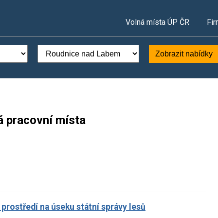
Volná místa ÚP ČR
Fir
Zobrazit nabídky
 pracovní místa
prostředí na úseku státní správy lesů