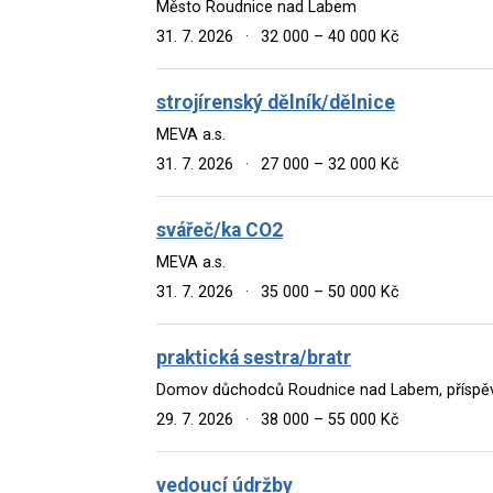
Město Roudnice nad Labem
31. 7. 2026
·
32 000 – 40 000 Kč
strojírenský dělník/dělnice
MEVA a.s.
31. 7. 2026
·
27 000 – 32 000 Kč
svářeč/ka CO2
MEVA a.s.
31. 7. 2026
·
35 000 – 50 000 Kč
praktická sestra/bratr
Domov důchodců Roudnice nad Labem, příspě
29. 7. 2026
·
38 000 – 55 000 Kč
vedoucí údržby