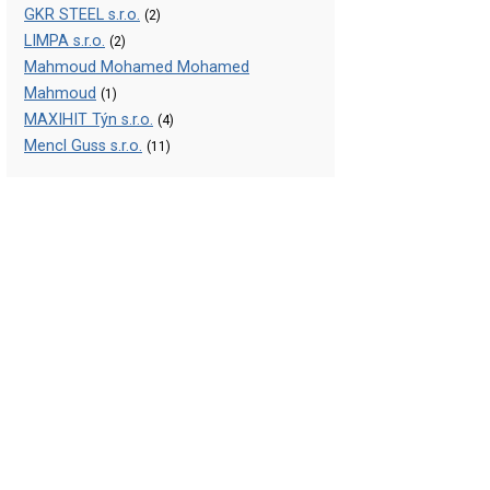
GKR STEEL s.r.o.
(2)
LIMPA s.r.o.
(2)
Mahmoud Mohamed Mohamed
Mahmoud
(1)
MAXIHIT Týn s.r.o.
(4)
Mencl Guss s.r.o.
(11)