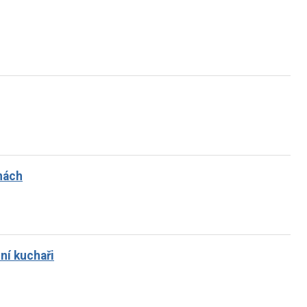
nách
ní kuchaři