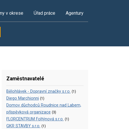
my v okrese
Úřad práce
Agentury
Zaměstnavatelé
Bělohlávek - Dopravní značky s.r.o.
(1)
Diego Marchionni
(1)
Domov důchodců Roudnice nad Labem,
příspěvková organizace
(3)
FLORCENTRUM Foltýnová s.r.o.
(1)
GKR STAVBY s.r.o.
(1)