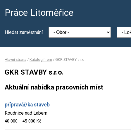
Práce Litoměřice
Hledat zaměstnání
Hlavní strana
/
Katalog firem
/
GKR STAVBY s.r.o.
GKR STAVBY s.r.o.
Aktuální nabídka pracovních míst
přípravář/ka staveb
Roudnice nad Labem
40 000 – 45 000 Kč