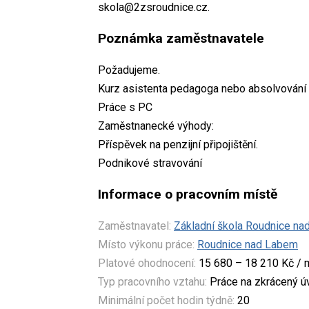
skola@2zsroudnice.cz.
Poznámka zaměstnavatele
Požadujeme.
Kurz asistenta pedagoga nebo absolvování 
Práce s PC
Zaměstnanecké výhody:
Příspěvek na penzijní připojištění.
Podnikové stravování
Informace o pracovním místě
Zaměstnavatel:
Základní škola Roudnice na
Místo výkonu práce:
Roudnice nad Labem
Platové ohodnocení:
15 680 – 18 210 Kč / 
Typ pracovního vztahu:
Práce na zkrácený 
Minimální počet hodin týdně:
20