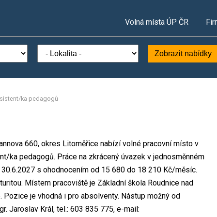
Volná místa ÚP ČR
Fir
Zobrazit nabídky
sistent/ka pedagogů
nnova 660, okres Litoměřice nabízí volné pracovní místo v
tent/ka pedagogů. Práce na zkrácený úvazek v jednosměnném
o 30.6.2027 s ohodnocením od 15 680 do 18 210 Kč/měsíc.
uritou. Místem pracoviště je Základní škola Roudnice nad
 Pozice je vhodná i pro absolventy. Nástup možný od
 Jaroslav Král, tel.: 603 835 775, e-mail: