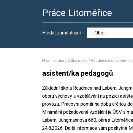
Práce Litoměřice
Hledat zaměstnání
Hlavní strana
/
Volná místa
/
Roudnice nad Labem
/
a
asistent/ka pedagogů
Základní škola Roudnice nad Labem, Jungma
oboru výchovy a vzdělávání na pozici asis
provozu. Pracovní poměr na dobu určitou d
Minimální požadované vzdělání je ÚSV s mat
Labem, Jungmannova 660, okres Litoměřice.
24.8.2026. Další informace vám poskytne Mgr.