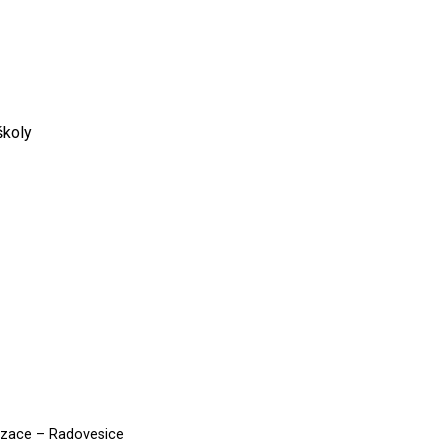
školy
izace – Radovesice