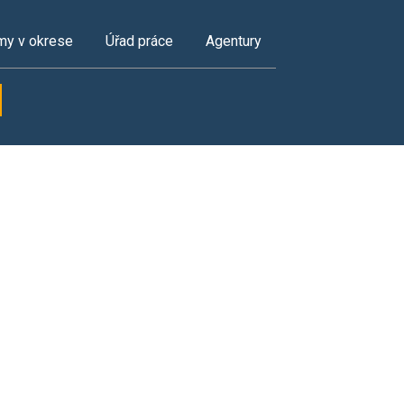
my v okrese
Úřad práce
Agentury