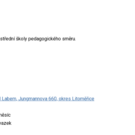
střední školy pedagogického směru.
d Labem, Jungmannova 660, okres Litoměřice
měsíc
úvazek