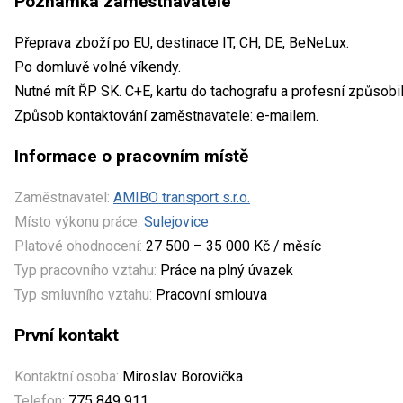
Poznámka zaměstnavatele
Přeprava zboží po EU, destinace IT, CH, DE, BeNeLux.
Po domluvě volné víkendy.
Nutné mít ŘP SK. C+E, kartu do tachografu a profesní způsobil
Způsob kontaktování zaměstnavatele: e-mailem.
Informace o pracovním místě
Zaměstnavatel:
AMIBO transport s.r.o.
Místo výkonu práce:
Sulejovice
Platové ohodnocení:
27 500 – 35 000 Kč / měsíc
Typ pracovního vztahu:
Práce na plný úvazek
Typ smluvního vztahu:
Pracovní smlouva
První kontakt
Kontaktní osoba:
Miroslav Borovička
Telefon:
775 849 911