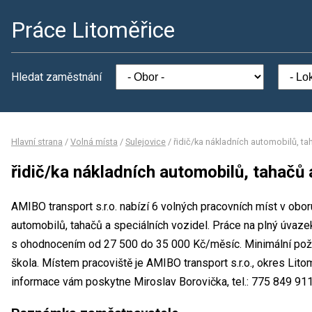
Práce Litoměřice
Hledat zaměstnání
Hlavní strana
/
Volná místa
/
Sulejovice
/
řidič/ka nákladních automobilů, ta
řidič/ka nákladních automobilů, tahačů 
AMIBO transport s.r.o. nabízí 6 volných pracovních míst v obor
automobilů, tahačů a speciálních vozidel. Práce na plný úvaz
s ohodnocením od 27 500 do 35 000 Kč/měsíc. Minimální poža
škola. Místem pracoviště je AMIBO transport s.r.o., okres Lit
informace vám poskytne Miroslav Borovička, tel.: 775 849 911