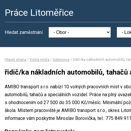
Práce Litoměřice
Hledat zaměstnání
Hlavní strana
/
Volná místa
/
Sulejovice
/
řidič/ka nákladních automobilů, ta
řidič/ka nákladních automobilů, tahačů 
AMIBO transport s.r.o. nabízí 10 volných pracovních míst v obo
automobilů, tahačů a speciálních vozidel. Práce na plný úvaz
s ohodnocením od 27 500 do 35 000 Kč/měsíc. Minimální poža
škola. Místem pracoviště je AMIBO transport s.r.o., okres Lit
informace vám poskytne Miroslav Borovička, tel.: 775 849 911