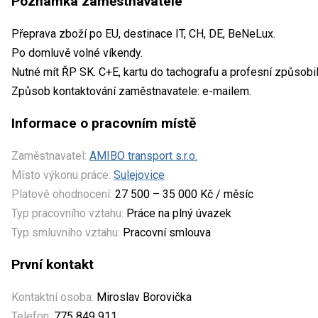
Poznámka zaměstnavatele
Přeprava zboží po EU, destinace IT, CH, DE, BeNeLux.
Po domluvě volné víkendy.
Nutné mít ŘP SK. C+E, kartu do tachografu a profesní způsobil
Způsob kontaktování zaměstnavatele: e-mailem.
Informace o pracovním místě
Zaměstnavatel:
AMIBO transport s.r.o.
Místo výkonu práce:
Sulejovice
Platové ohodnocení:
27 500 – 35 000 Kč / měsíc
Typ pracovního vztahu:
Práce na plný úvazek
Typ smluvního vztahu:
Pracovní smlouva
První kontakt
Kontaktní osoba:
Miroslav Borovička
Telefon:
775 849 911