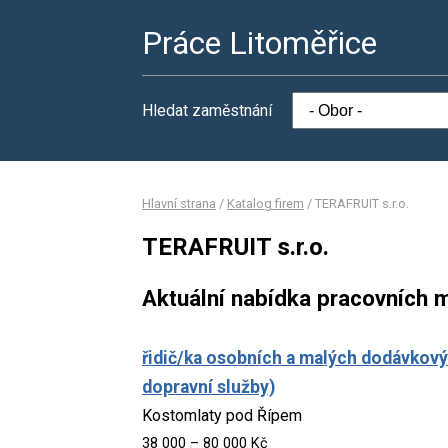
Práce Litoměřice
Hledat zaměstnání
Hlavní strana
/
Katalog firem
/
TERAFRUIT s.r.o.
TERAFRUIT s.r.o.
Aktuální nabídka pracovních m
řidič/ka osobních a malých dodávkový
dopravní služby)
Kostomlaty pod Řípem
38 000 – 80 000 Kč