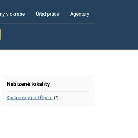
my v okrese
Úřad práce
Agentury
Nabízené lokality
Kostomlaty pod Řípem
(2)