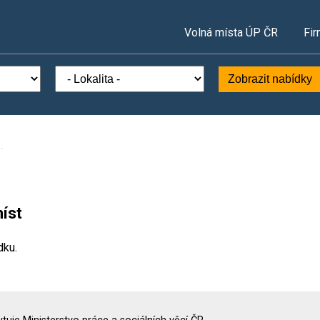
Volná místa ÚP ČR
Fir
Zobrazit nabídky
.
íst
dku.