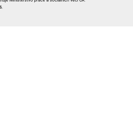
uje Ministerstvo práce a sociálních věcí ČR.
6.