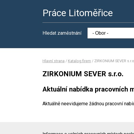
Práce Litoměřice
Hledat zaměstnání
Hlavní strana
/
Katalog firem
/
ZIRKONIUM SEVER s.r.o
ZIRKONIUM SEVER s.r.o.
Aktuální nabídka pracovních m
Aktuálně neevidujeme žádnou pracovní nabí