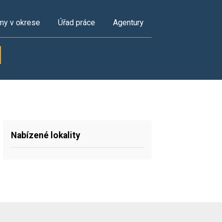
my v okrese
Úřad práce
Agentury
Nabízené lokality