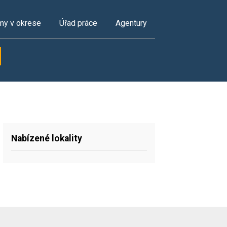
my v okrese
Úřad práce
Agentury
Nabízené lokality