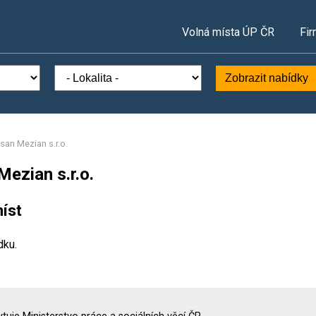
Volná místa ÚP ČR
Fir
Zobrazit nabídky
san Mezian s.r.o.
ezian s.r.o.
íst
dku.