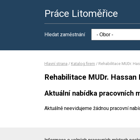
Práce Litoměřice
Hledat zaměstnání
Hlavní strana
/
Katalog firem
/
Rehabilitace MUDr. Has
Rehabilitace MUDr. Hassan M
Aktuální nabídka pracovních m
Aktuálně neevidujeme žádnou pracovní nabí