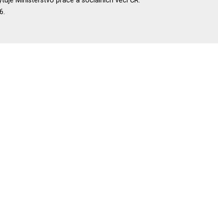
uje Ministerstvo práce a sociálních věcí ČR.
6.