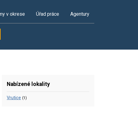
my v okrese
Úřad práce
Agentury
Nabízené lokality
Vrutice
(1)