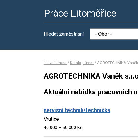
Práce Litoměřice
Hledat zaměstnání
Hlavní strana
/
Katalog firem
/
AGROTECHNIKA Vaněk s
AGROTECHNIKA Vaněk s.r.o
Aktuální nabídka pracovních m
servisní technik/technička
Vrutice
40 000 – 50 000 Kč