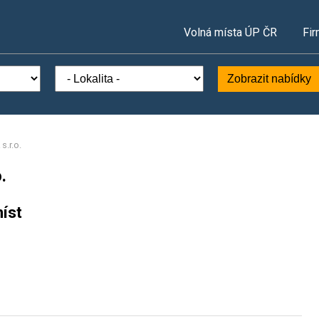
Volná místa ÚP ČR
Fir
Zobrazit nabídky
.r.o.
.
íst