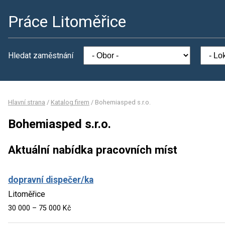
Práce Litoměřice
Hledat zaměstnání
Hlavní strana
/
Katalog firem
/
Bohemiasped s.r.o.
Bohemiasped s.r.o.
Aktuální nabídka pracovních míst
dopravní dispečer/ka
Litoměřice
30 000 – 75 000 Kč