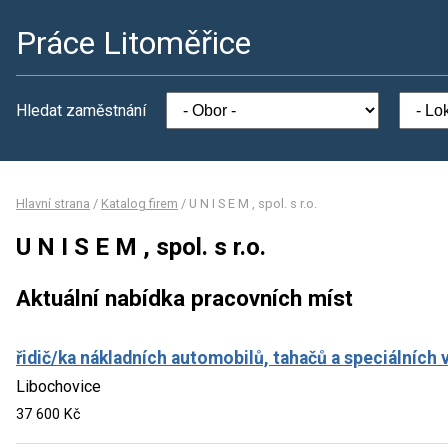
Práce Litoměřice
Hledat zaměstnání
Hlavní strana
/
Katalog firem
/
U N I S E M , spol. s r.o.
U N I S E M , spol. s r.o.
Aktuální nabídka pracovních míst
řidič/ka nákladních automobilů, tahačů a speciálních 
Libochovice
37 600 Kč