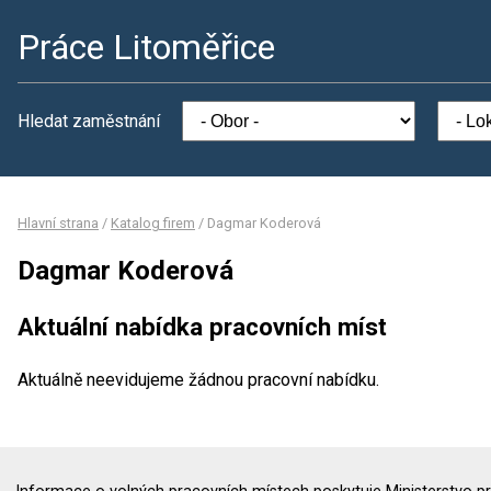
Práce Litoměřice
Hledat zaměstnání
Hlavní strana
/
Katalog firem
/
Dagmar Koderová
Dagmar Koderová
Aktuální nabídka pracovních míst
Aktuálně neevidujeme žádnou pracovní nabídku.