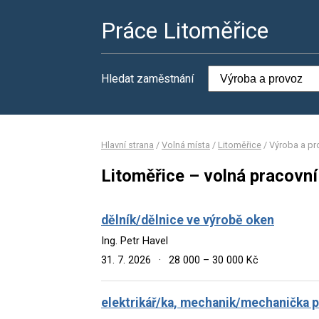
Práce Litoměřice
Hledat zaměstnání
Hlavní strana
/
Volná místa
/
Litoměřice
/
Výroba a pr
Litoměřice – volná pracovní
dělník/dělnice ve výrobě oken
Ing. Petr Havel
31. 7. 2026
·
28 000 – 30 000 Kč
elektrikář/ka, mechanik/mechanička pr