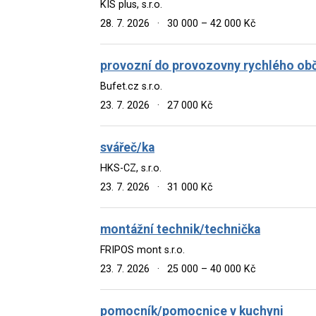
KIS plus, s.r.o.
28. 7. 2026
·
30 000 – 42 000 Kč
provozní do provozovny rychlého ob
Bufet.cz s.r.o.
23. 7. 2026
·
27 000 Kč
svářeč/ka
HKS-CZ, s.r.o.
23. 7. 2026
·
31 000 Kč
montážní technik/technička
FRIPOS mont s.r.o.
23. 7. 2026
·
25 000 – 40 000 Kč
pomocník/pomocnice v kuchyni