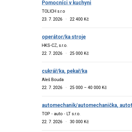
Pomocníci v kuchyni
TOLICH s.r.o
23. 7. 2026
·
22 400 Kč
operátor/ka stroje
HKS-CZ, s.r.o.
22. 7. 2026
·
25 000 Kč
cukrář/ka, pekař/ka
Aleš Bouda
22. 7. 2026
·
25 000 – 40 000 Kč
automechanik/automechanička, autotr
TOP - auto - LT s.r.o.
22. 7. 2026
·
30 000 Kč