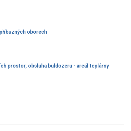
v příbuzných oborech
ch prostor, obsluha buldozeru - areál teplárny