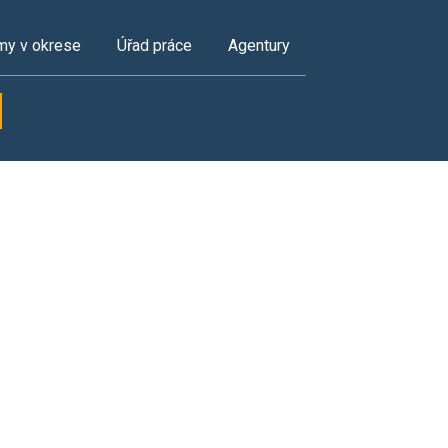
my v okrese
Úřad práce
Agentury