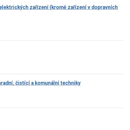
ektrických zařízení (kromě zařízení v dopravních
adní, čistící a komunální techniky