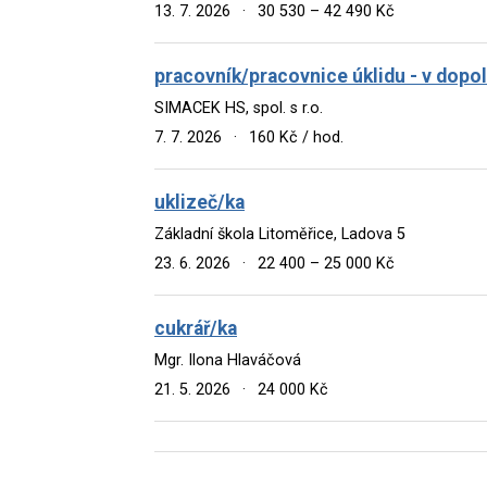
13. 7. 2026
·
30 530 – 42 490 Kč
pracovník/pracovnice úklidu - v dopo
SIMACEK HS, spol. s r.o.
7. 7. 2026
·
160 Kč / hod.
uklizeč/ka
Základní škola Litoměřice, Ladova 5
23. 6. 2026
·
22 400 – 25 000 Kč
cukrář/ka
Mgr. Ilona Hlaváčová
21. 5. 2026
·
24 000 Kč