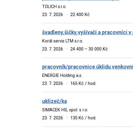
TOLICH s.r.o
23. 7. 2026
·
22 400 Kč
švadleny,šičky,vyšívači a pracovníci 
Korál servis LTM s.r.o.
23. 7. 2026
·
24 400 – 30 000 Kč
pracovník/pracovnice úklidu venkovní
ENERGIE Holding a.s.
23. 7. 2026
·
165 Kč / hod.
uklizeč/ka
SIMACEK HS, spol. s r.o.
23. 7. 2026
·
135 Kč / hod.