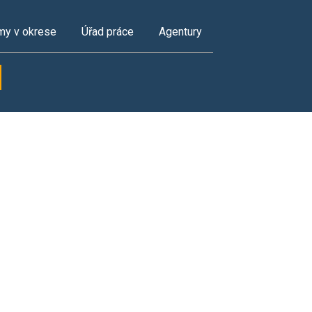
my v okrese
Úřad práce
Agentury