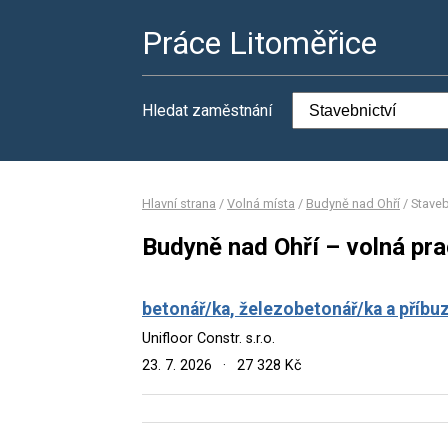
Práce Litoměřice
Hledat zaměstnání
Hlavní strana
/
Volná místa
/
Budyně nad Ohří
/
Staveb
Budyně nad Ohří – volná pra
betonář/ka, železobetonář/ka a příbuz
Unifloor Constr. s.r.o.
23. 7. 2026
·
27 328 Kč