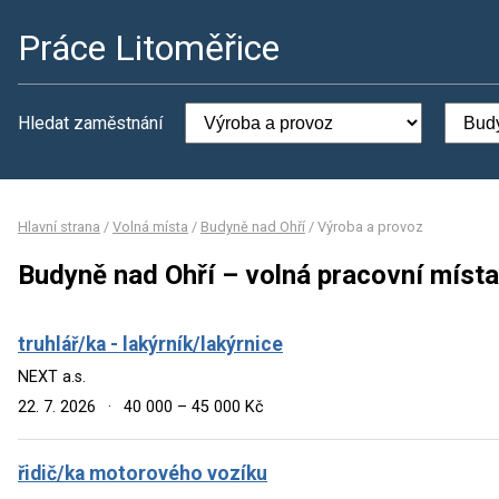
Práce Litoměřice
Hledat zaměstnání
Hlavní strana
/
Volná místa
/
Budyně nad Ohří
/
Výroba a provoz
Budyně nad Ohří – volná pracovní místa
truhlář/ka - lakýrník/lakýrnice
NEXT a.s.
22. 7. 2026
·
40 000 – 45 000 Kč
řidič/ka motorového vozíku