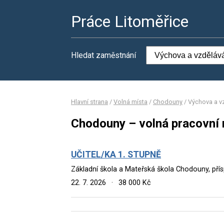
Práce Litoměřice
Hledat zaměstnání
Hlavní strana
/
Volná místa
/
Chodouny
/
Výchova a v
Chodouny – volná pracovní 
UČITEL/KA 1. STUPNĚ
Základní škola a Mateřská škola Chodouny, př
22. 7. 2026
·
38 000 Kč