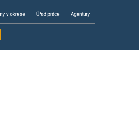
my v okrese
Úřad práce
Agentury