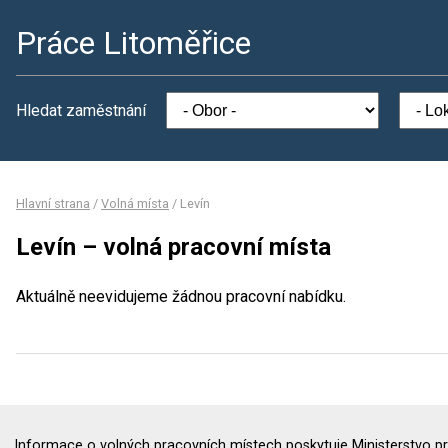
Práce Litoměřice
Hledat zaměstnání
Hlavní strana
/
Volná místa
/
Levín
Levín – volná pracovní místa
Aktuálně neevidujeme žádnou pracovní nabídku.
Informace o volných pracovních místech poskytuje Ministerstvo pr