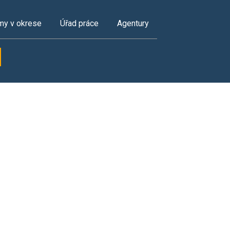
my v okrese
Úřad práce
Agentury