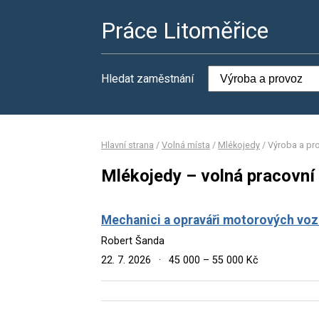
Práce Litoměřice
Hledat zaměstnání
Hlavní strana
/
Volná místa
/
Mlékojedy
/
Výroba a pr
Mlékojedy – volná pracovní
Mechanici a opraváři motorových voz
Robert Šanda
22. 7. 2026
·
45 000 – 55 000 Kč