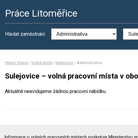
Práce Litoměřice
Hledat zaměstnání
Hlavní strana
/
Volná místa
/
Sulejovice
/
Administrativa
Sulejovice – volná pracovní místa v ob
Aktuálně neevidujeme žádnou pracovní nabídku.
Informace o volných pracovních místech poskytuje Ministerstvo pr