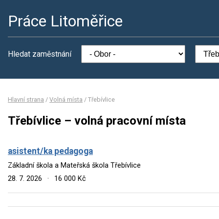
Práce Litoměřice
Hledat zaměstnání
Hlavní strana
/
Volná místa
/
Třebívlice
Třebívlice – volná pracovní místa
asistent/ka pedagoga
Základní škola a Mateřská škola Třebívlice
28. 7. 2026
·
16 000 Kč