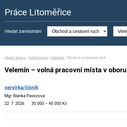
Práce Litoměřice
Hledat zaměstnání
Hlavní strana
/
Volná místa
/
Velemín
/
Obchod a cestovní ruch
Velemín – volná pracovní místa v oboru
servírka/číšník
Mgr. Blanka Pavezová
22. 7. 2026
·
30 000 – 45 000 Kč