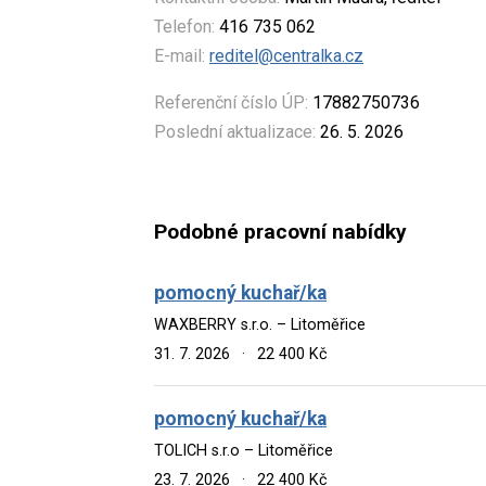
Telefon:
416 735 062
E-mail:
reditel@centralka.cz
Referenční číslo ÚP:
17882750736
Poslední aktualizace:
26. 5. 2026
Podobné pracovní nabídky
pomocný kuchař/ka
WAXBERRY s.r.o. – Litoměřice
31. 7. 2026
·
22 400 Kč
pomocný kuchař/ka
TOLICH s.r.o – Litoměřice
23. 7. 2026
·
22 400 Kč