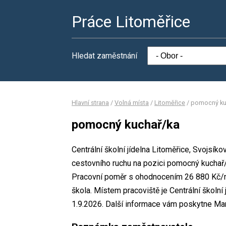
Práce Litoměřice
Hledat zaměstnání
Hlavní strana
/
Volná místa
/
Litoměřice
/
pomocný ku
pomocný kuchař/ka
Centrální školní jídelna Litoměřice, Svojsík
cestovního ruchu na pozici pomocný kuchař
Pracovní poměr s ohodnocením 26 880 Kč/mě
škola. Místem pracoviště je Centrální školní
1.9.2026. Další informace vám poskytne Marti