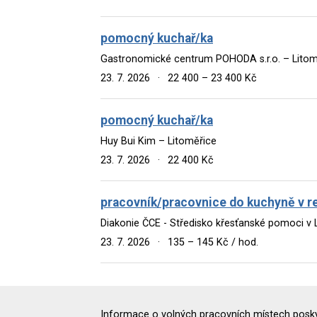
pomocný kuchař/ka
Gastronomické centrum POHODA s.r.o. – Litom
23. 7. 2026
·
22 400 – 23 400 Kč
pomocný kuchař/ka
Huy Bui Kim – Litoměřice
23. 7. 2026
·
22 400 Kč
pracovník/pracovnice do kuchyně v re
Diakonie ČCE - Středisko křesťanské pomoci v 
23. 7. 2026
·
135 – 145 Kč / hod.
Informace o volných pracovních místech poskyt