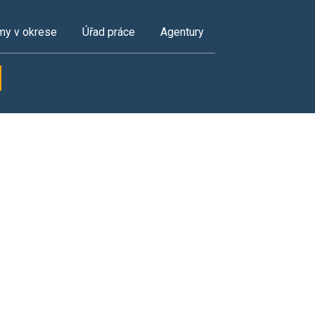
my v okrese
Úřad práce
Agentury