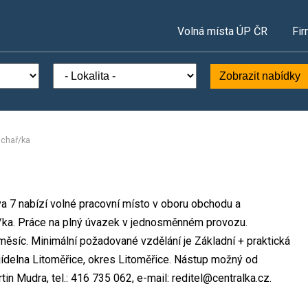
Volná místa ÚP ČR
Fir
Zobrazit nabídky
chař/ka
ova 7 nabízí volné pracovní místo v oboru obchodu a
/ka. Práce na plný úvazek v jednosměnném provozu.
síc. Minimální požadované vzdělání je Základní + praktická
 jídelna Litoměřice, okres Litoměřice. Nástup možný od
n Mudra, tel.: 416 735 062, e-mail: reditel@centralka.cz.