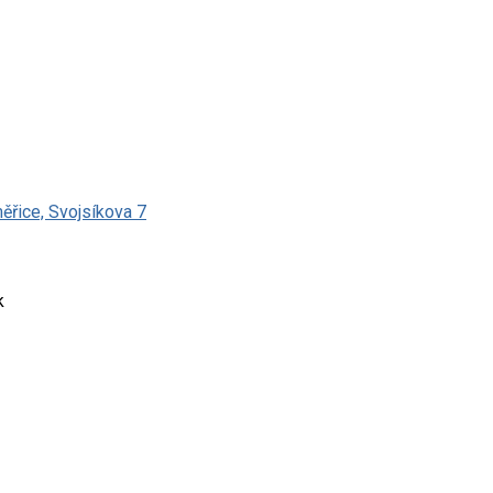
měřice, Svojsíkova 7
k