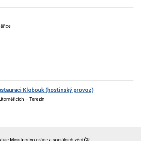
ěřice
stauraci Klobouk (hostinský provoz)
Litoměřicích – Terezín
uje Ministerstvo práce a sociálních věcí ČR.