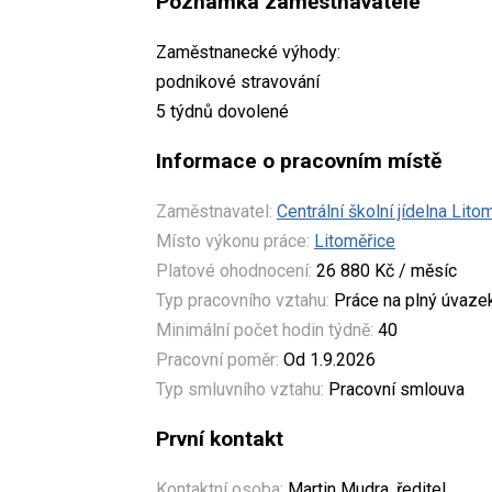
Poznámka zaměstnavatele
Zaměstnanecké výhody:
podnikové stravování
5 týdnů dovolené
Informace o pracovním místě
Zaměstnavatel:
Centrální školní jídelna Lito
Místo výkonu práce:
Litoměřice
Platové ohodnocení:
26 880 Kč / měsíc
Typ pracovního vztahu:
Práce na plný úvaze
Minimální počet hodin týdně:
40
Pracovní poměr:
Od 1.9.2026
Typ smluvního vztahu:
Pracovní smlouva
První kontakt
Kontaktní osoba:
Martin Mudra, ředitel