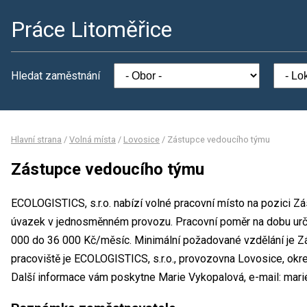
Práce Litoměřice
Hledat zaměstnání
Hlavní strana
/
Volná místa
/
Lovosice
/
Zástupce vedoucího týmu
Zástupce vedoucího týmu
ECOLOGISTICS, s.r.o. nabízí volné pracovní místo na pozici Z
úvazek v jednosměnném provozu. Pracovní poměr na dobu urč
000 do 36 000 Kč/měsíc. Minimální požadované vzdělání je Zá
pracoviště je ECOLOGISTICS, s.r.o., provozovna Lovosice, okr
Další informace vám poskytne Marie Vykopalová, e-mail: mari