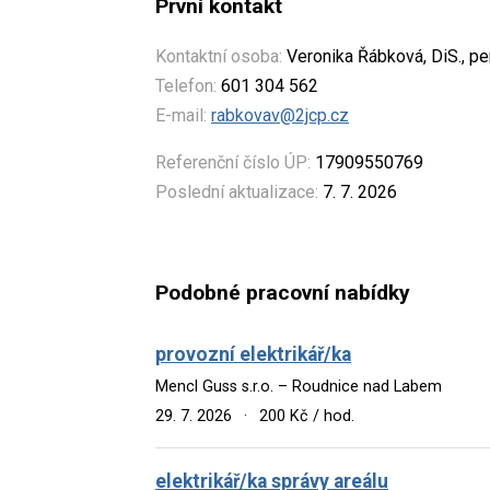
První kontakt
Kontaktní osoba:
Veronika Řábková, DiS., pe
Telefon:
601 304 562
E-mail:
rabkovav@2jcp.cz
Referenční číslo ÚP:
17909550769
Poslední aktualizace:
7. 7. 2026
Podobné pracovní nabídky
provozní elektrikář/ka
Mencl Guss s.r.o. – Roudnice nad Labem
29. 7. 2026
·
200 Kč / hod.
elektrikář/ka správy areálu