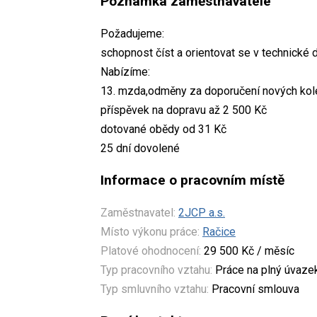
Poznámka zaměstnavatele
Požadujeme:
schopnost číst a orientovat se v technické
Nabízíme:
13. mzda,odměny za doporučení nových kole
příspěvek na dopravu až 2 500 Kč
dotované obědy od 31 Kč
25 dní dovolené
Informace o pracovním místě
Zaměstnavatel:
2JCP a.s.
Místo výkonu práce:
Račice
Platové ohodnocení:
29 500 Kč / měsíc
Typ pracovního vztahu:
Práce na plný úvaze
Typ smluvního vztahu:
Pracovní smlouva