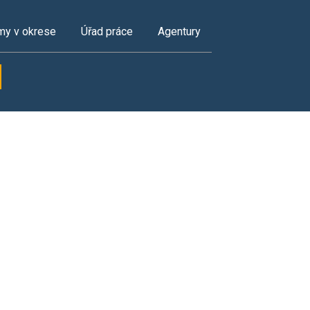
my v okrese
Úřad práce
Agentury