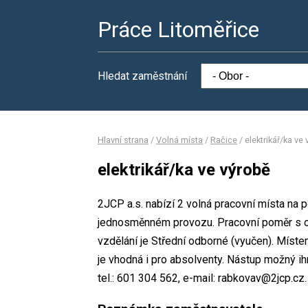
Práce Litoměřice
Hledat zaměstnání
Hlavní strana
/
Volná místa
/
Račice
/
elektrikář/ka ve
elektrikář/ka ve výrobě
2JCP a.s. nabízí 2 volná pracovní místa na p
jednosměnném provozu. Pracovní poměr s 
vzdělání je Střední odborné (vyučen). Místem
je vhodná i pro absolventy. Nástup možný i
tel.: 601 304 562, e-mail: rabkovav@2jcp.cz.