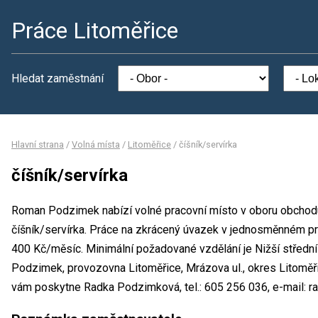
Práce Litoměřice
Hledat zaměstnání
Hlavní strana
/
Volná místa
/
Litoměřice
/
číšník/servírka
číšník/servírka
Roman Podzimek nabízí volné pracovní místo v oboru obchodu
číšník/servírka. Práce na zkrácený úvazek v jednosměnném 
400 Kč/měsíc. Minimální požadované vzdělání je Nižší středn
Podzimek, provozovna Litoměřice, Mrázova ul., okres Litoměř
vám poskytne Radka Podzimková, tel.: 605 256 036, e-mail: