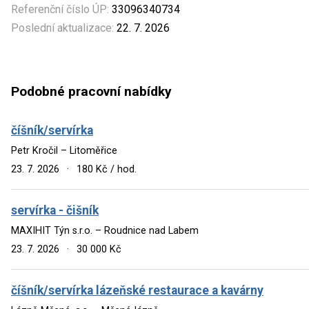
Referenční číslo ÚP:
33096340734
Poslední aktualizace:
22. 7. 2026
Podobné pracovní nabídky
číšník/servírka
Petr Kročil – Litoměřice
23. 7. 2026
·
180 Kč / hod.
servírka - čišník
MAXIHIT Týn s.r.o. – Roudnice nad Labem
23. 7. 2026
·
30 000 Kč
číšník/servírka lázeňské restaurace a kavárny