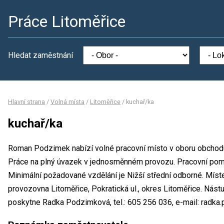
Práce Litoměřice
Hledat zaměstnání
Hlavní strana
/
Volná místa
/
Litoměřice
/
kuchař/ka
kuchař/ka
Roman Podzimek nabízí volné pracovní místo v oboru obchodu 
Práce na plný úvazek v jednosměnném provozu. Pracovní po
Minimální požadované vzdělání je Nižší střední odborné. Mís
provozovna Litoměřice, Pokratická ul., okres Litoměřice. Nás
poskytne Radka Podzimková, tel.: 605 256 036, e-mail: rad