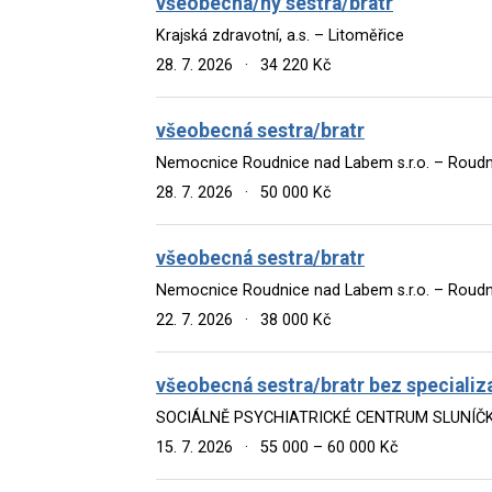
všeobecná/ný sestra/bratr
Krajská zdravotní, a.s. – Litoměřice
28. 7. 2026
·
34 220 Kč
všeobecná sestra/bratr
Nemocnice Roudnice nad Labem s.r.o. – Roud
28. 7. 2026
·
50 000 Kč
všeobecná sestra/bratr
Nemocnice Roudnice nad Labem s.r.o. – Roud
22. 7. 2026
·
38 000 Kč
všeobecná sestra/bratr bez specializ
SOCIÁLNĚ PSYCHIATRICKÉ CENTRUM SLUNÍČKO 
15. 7. 2026
·
55 000 – 60 000 Kč