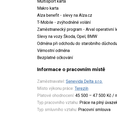
Multisport karta
Makro karta
Alza benefit - slevy na Alza.cz
T-Mobile - zvýhodněné volání
Zaměstnanecký program - Arval operativní l
Slevy na vozy Škoda, Opel, BMW
Odměna při odchodu do starobního důchod
Věrnostní odměna
Bezplatné očkování
Informace o pracovním místě
Zaměstnavatel:
Senevida Delta s.r.o.
Místo výkonu práce:
Terezín
Platové ohodnocení:
45 500 – 47 500 Kč / 
Typ pracovního vztahu:
Práce na plný úvaze
Typ smluvního vztahu:
Pracovní smlouva