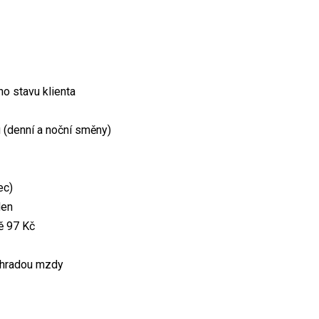
o stavu klienta
(denní a noční směny)
ec)
den
ě 97 Kč
náhradou mzdy