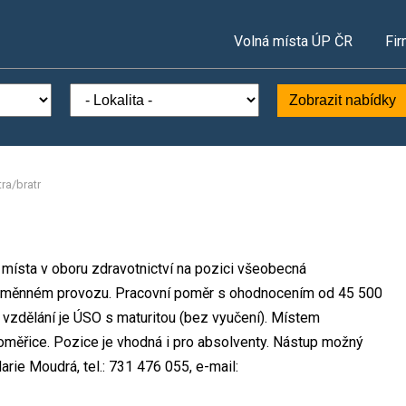
Volná místa ÚP ČR
Fir
Zobrazit nabídky
ra/bratr
í místa v oboru zdravotnictví na pozici všeobecná
ousměnném provozu. Pracovní poměr s ohodnocením od 45 500
vzdělání je ÚSO s maturitou (bez vyučení). Místem
itoměřice. Pozice je vhodná i pro absolventy. Nástup možný
rie Moudrá, tel.: 731 476 055, e-mail: