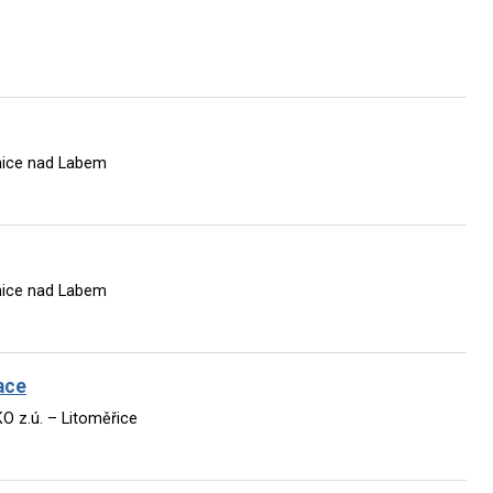
nice nad Labem
nice nad Labem
ace
z.ú. – Litoměřice