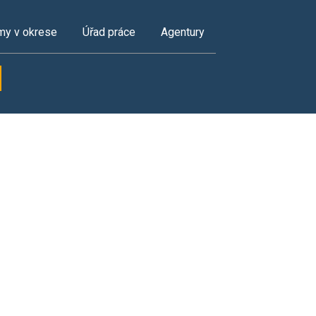
my v okrese
Úřad práce
Agentury