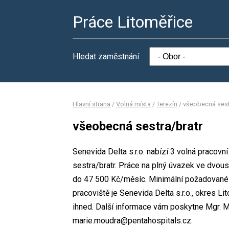
Práce Litoměřice
Hledat zaměstnání
Hlavní strana
/
Volná místa
/
Terezín
/
všeobecná sest
všeobecná sestra/bratr
Senevida Delta s.r.o. nabízí 3 volná pracovn
sestra/bratr. Práce na plný úvazek ve dv
do 47 500 Kč/měsíc. Minimální požadované 
pracoviště je Senevida Delta s.r.o., okres L
ihned. Další informace vám poskytne Mgr. Ma
marie.moudra@pentahospitals.cz.