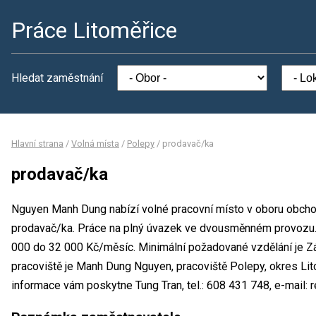
Práce Litoměřice
Hledat zaměstnání
Hlavní strana
/
Volná místa
/
Polepy
/
prodavač/ka
prodavač/ka
Nguyen Manh Dung nabízí volné pracovní místo v oboru obchod
prodavač/ka. Práce na plný úvazek ve dvousměnném provozu
000 do 32 000 Kč/měsíc. Minimální požadované vzdělání je Zá
pracoviště je Manh Dung Nguyen, pracoviště Polepy, okres Lit
informace vám poskytne Tung Tran, tel.: 608 431 748, e-mail