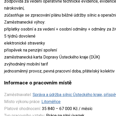
zodpovídá za vedení operativně technické evidence, evidence 
nárokování,
zúčastňuje se zpracování plánu běžné údržby silnic a operační
Zaměstnanecké výhoy:
příplatky osobní a za vedení + osobní odměny + odměny za živ
5 týdnů dovolené
elektronické stravenky
příspěvek na penzijní spoření
zaměstnanecká karta Dopravy Ústeckého kraje (DÚK)
zvýhodněný mobilní tarif
jednosměnný provoz, pevná pracovní doba, přátelský kolektiv
Informace o pracovním místě
Zaměstnavatel:
Správa a údržba silnic Ústeckého kraje, přísp
Místo výkonu práce:
Litoměřice
Platové ohodnocení:
35 840 – 67 000 Kč / měsíc
Typ pracovního vztahu:
Práce na plný úvazek