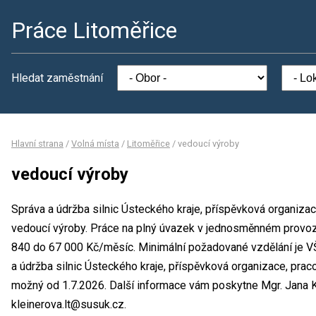
Práce Litoměřice
Hledat zaměstnání
Hlavní strana
/
Volná místa
/
Litoměřice
/
vedoucí výroby
vedoucí výroby
Správa a údržba silnic Ústeckého kraje, příspěvková organizac
vedoucí výroby. Práce na plný úvazek v jednosměnném provo
840 do 67 000 Kč/měsíc. Minimální požadované vzdělání je VŠ
a údržba silnic Ústeckého kraje, příspěvková organizace, prac
možný od 1.7.2026. Další informace vám poskytne Mgr. Jana Kle
kleinerova.lt@susuk.cz.