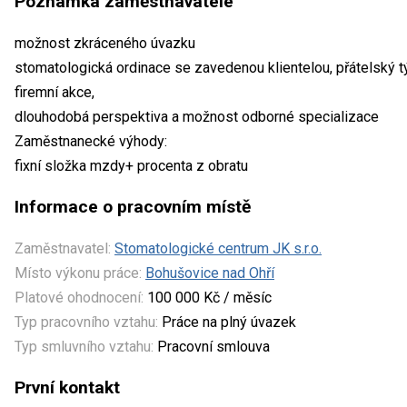
Poznámka zaměstnavatele
možnost zkráceného úvazku
stomatologická ordinace se zavedenou klientelou, přátelský tý
firemní akce,
dlouhodobá perspektiva a možnost odborné specializace
Zaměstnanecké výhody:
fixní složka mzdy+ procenta z obratu
Informace o pracovním místě
Zaměstnavatel:
Stomatologické centrum JK s.r.o.
Místo výkonu práce:
Bohušovice nad Ohří
Platové ohodnocení:
100 000 Kč / měsíc
Typ pracovního vztahu:
Práce na plný úvazek
Typ smluvního vztahu:
Pracovní smlouva
První kontakt