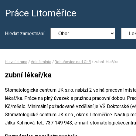
Práce Litoměřice
Hledat zaměstnání
Hlavní strana
/
Volná místa
/
Bohušovice nad Ohří
/
zubní lékař/ka
zubní lékař/ka
Stomatologické centrum JK s.r.o. nabízí 2 volná pracovní místa
lékař/ka. Práce na plný úvazek s pružnou pracovní dobou. P
Kč/měsíc. Minimální požadované vzdělání je VŠ Doktorské (vě
Stomatologické centrum JK s.r.o., okres Litoměřice. Nástup m
Jitka Kohnová, tel.: 737 149 943, e-mail: stomatologickecent