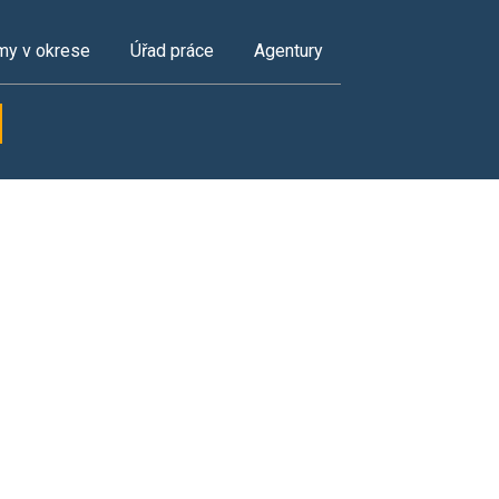
my v okrese
Úřad práce
Agentury