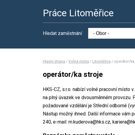
Práce Litoměřice
Hledat zaměstnání
Hlavní strana
/
Volná místa
/
Litoměřice
/
operátor/ka 
operátor/ka stroje
HKS-CZ, s.r.o. nabízí volné pracovní místo v
na plný úvazek ve dvousměnném provozu. P
požadované vzdělání je Střední odborné (vyu
Nástup možný ihned. Další informace vám po
240, e-mail: m.kuderova@hks.cz, kariera@hk