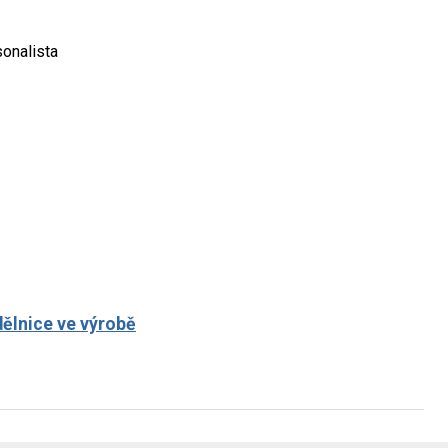
onalista
dělnice ve výrobě