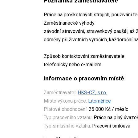
Poznámka zaměstnavatele
Práce na proškolených strojích, používání t
Zaměstnanecké výhody:
závodní stravování, stravenkový paušál, až 
odměny při životních výročích, každoroční n
Způsob kontaktování zaměstnavatele:
telefonicky nebo e-mailem
Informace o pracovním místě
Zaměstnavatel:
HKS-CZ, s.r.o.
Místo výkonu práce:
Litoměřice
Platové ohodnocení:
25 000 Kč / měsíc
Typ pracovního vztahu:
Práce na plný úvaze
Typ smluvního vztahu:
Pracovní smlouva