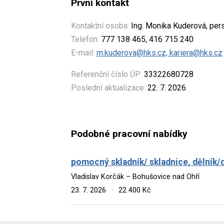
První kontakt
Kontaktní osoba:
Ing. Monika Kuderová, pers
Telefon:
777 138 465, 416 715 240
E-mail:
m.kuderova@hks.cz, kariera@hks.cz
Referenční číslo ÚP:
33322680728
Poslední aktualizace:
22. 7. 2026
Podobné pracovní nabídky
pomocný skladník/ skladnice, dělník/
Vladislav Korčák – Bohušovice nad Ohří
23. 7. 2026
·
22 400 Kč