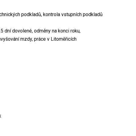
echnických podkladů, kontrola vstupních podkladů
25 dní dovolené, odměny na konci roku,
avyšování mzdy, práce v Litoměřicích
k