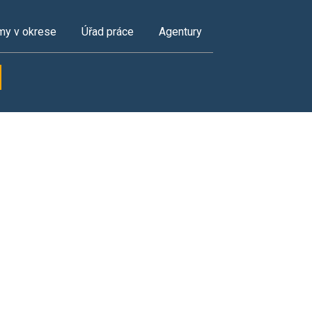
my v okrese
Úřad práce
Agentury