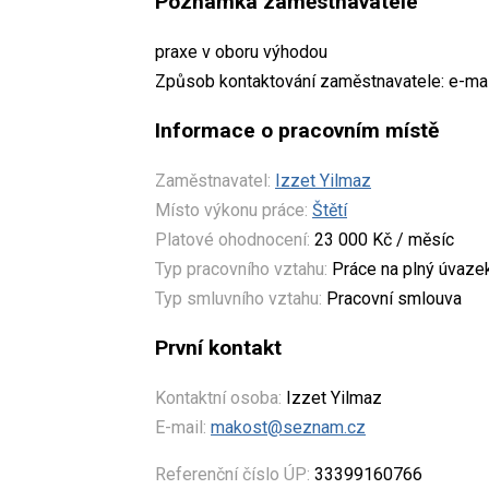
Poznámka zaměstnavatele
praxe v oboru výhodou
Způsob kontaktování zaměstnavatele: e-ma
Informace o pracovním místě
Zaměstnavatel:
Izzet Yilmaz
Místo výkonu práce:
Štětí
Platové ohodnocení:
23 000 Kč / měsíc
Typ pracovního vztahu:
Práce na plný úvaze
Typ smluvního vztahu:
Pracovní smlouva
První kontakt
Kontaktní osoba:
Izzet Yilmaz
E-mail:
makost@seznam.cz
Referenční číslo ÚP:
33399160766