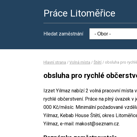
Práce Litoměřice
Hledat zaměstnání
Hlavní strana
/
Volná místa
/
Štětí
/
obsluha pro rychl
obsluha pro rychlé občerstv
Izzet Yilmaz nabízí 2 volná pracovní místa 
rychlé občerstvení. Práce na plný úvazek 
000 Kč/měsíc. Minimální požadované vzdělání
Yilmaz, Kebab House Štětí, okres Litoměřic
Yilmaz, e-mail: makost@seznam.cz.