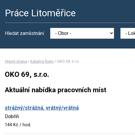
Práce Litoměřice
Hledat zaměstnání
Hlavní strana
/
Katalog firem
/
OKO 69, s.r.o.
OKO 69, s.r.o.
Aktuální nabídka pracovních míst
strážný/strážná, vrátný/vrátná
Dobříň
144 Kč / hod.