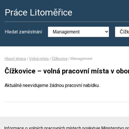
Práce Litoměřice
Hledat zaměstnání
Hlavní strana
/
Volná místa
/
Čížkovice
/
Management
Čížkovice – volná pracovní místa v o
Aktuálně neevidujeme žádnou pracovní nabídku.
Informace o volných pracovních místech poskytuje Ministerstvo pr