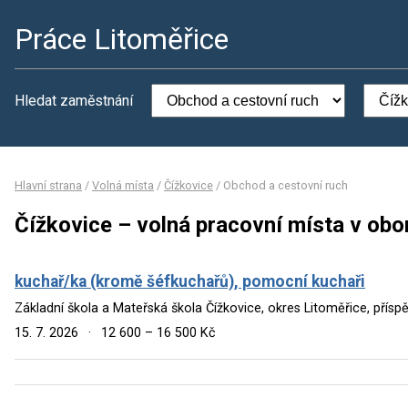
Práce Litoměřice
Hledat zaměstnání
Hlavní strana
/
Volná místa
/
Čížkovice
/
Obchod a cestovní ruch
Čížkovice – volná pracovní místa v obo
kuchař/ka (kromě šéfkuchařů), pomocní kuchaři
Základní škola a Mateřská škola Čížkovice, okres Litoměřice, přís
15. 7. 2026
·
12 600 – 16 500 Kč