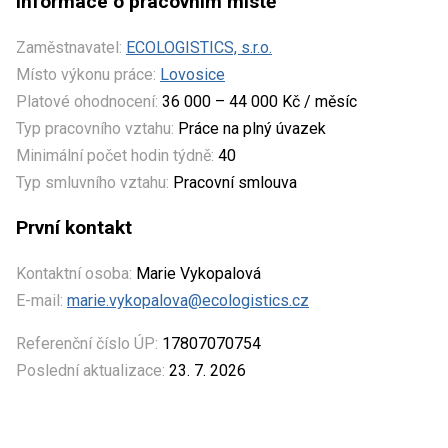
Informace o pracovním místě
Zaměstnavatel:
ECOLOGISTICS, s.r.o.
Místo výkonu práce:
Lovosice
Platové ohodnocení:
36 000 – 44 000 Kč / měsíc
Typ pracovního vztahu:
Práce na plný úvazek
Minimální počet hodin týdně:
40
Typ smluvního vztahu:
Pracovní smlouva
První kontakt
Kontaktní osoba:
Marie Vykopalová
E-mail:
marie.vykopalova@ecologistics.cz
Referenční číslo ÚP:
17807070754
Poslední aktualizace:
23. 7. 2026