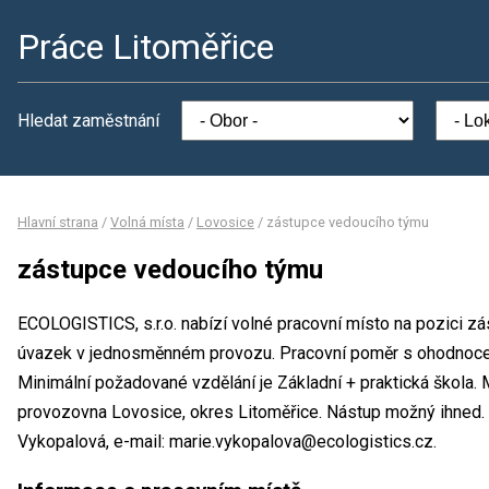
Práce Litoměřice
Hledat zaměstnání
Hlavní strana
/
Volná místa
/
Lovosice
/
zástupce vedoucího týmu
zástupce vedoucího týmu
ECOLOGISTICS, s.r.o. nabízí volné pracovní místo na pozici z
úvazek v jednosměnném provozu. Pracovní poměr s ohodnoce
Minimální požadované vzdělání je Základní + praktická škola. 
provozovna Lovosice, okres Litoměřice. Nástup možný ihned.
Vykopalová, e-mail: marie.vykopalova@ecologistics.cz.