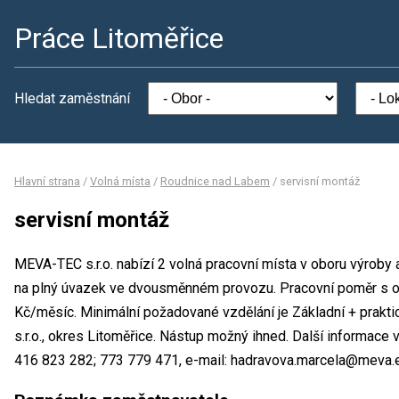
Práce Litoměřice
Hledat zaměstnání
Hlavní strana
/
Volná místa
/
Roudnice nad Labem
/
servisní montáž
servisní montáž
MEVA-TEC s.r.o. nabízí 2 volná pracovní místa v oboru výroby 
na plný úvazek ve dvousměnném provozu. Pracovní poměr s 
Kč/měsíc. Minimální požadované vzdělání je Základní + prakt
s.r.o., okres Litoměřice. Nástup možný ihned. Další informace 
416 823 282; 773 779 471, e-mail: hadravova.marcela@meva.