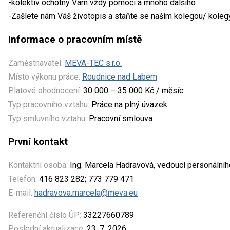
-kolektiv ochotný Vám vždy pomoci a mnoho dalšího
-Zašlete nám Váš životopis a staňte se naším kolegou/ koleg
Informace o pracovním místě
Zaměstnavatel:
MEVA-TEC s.r.o.
Místo výkonu práce:
Roudnice nad Labem
Platové ohodnocení:
30 000 – 35 000 Kč / měsíc
Typ pracovního vztahu:
Práce na plný úvazek
Typ smluvního vztahu:
Pracovní smlouva
První kontakt
Kontaktní osoba:
Ing. Marcela Hadravová, vedoucí personálníh
Telefon:
416 823 282; 773 779 471
E-mail:
hadravova.marcela@meva.eu
Referenční číslo ÚP:
33227660789
Poslední aktualizace:
23. 7. 2026