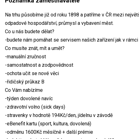
Poznámka zaměstnavatele
Na trhu působíme již od roku 1898 a patříme v ČR mezi největ
odpadové hospodářství, průmysl a vybavení měst.
Co u nás budete dělat?
-budete nám pomáhat se servisem našich zařízení jak v rámci Č
Co musíte znát, mít a umět?
-manuální zručnost
-samostatnost a zodpovědnost
-ochota učit se nové věci
-řidičský průkaz B
Co Vám nabízíme
-týden dovolené navíc
-zdravotní volno (sick days)
-stravenky v hodnotě 194Kč/den, jídelnu v závodě
-eBenefit kartu (sport, kultura, dovolená)
-odměnu 1600Kč měsíčně + další prémie